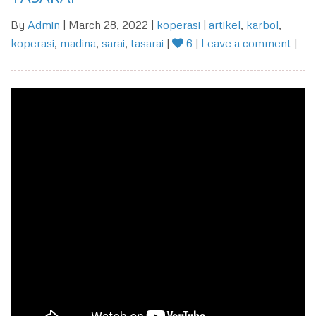
By
Admin
| March 28, 2022 |
koperasi
|
artikel
,
karbol
,
koperasi
,
madina
,
sarai
,
tasarai
|
6
|
Leave a comment
|